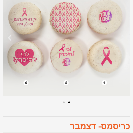
כריסמס- דצמבר