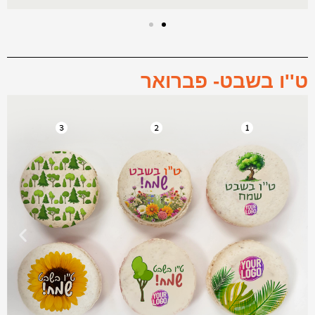
ט''ו בשבט- פברואר