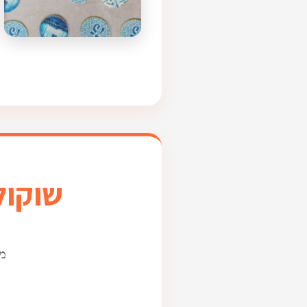
שוקול
מת