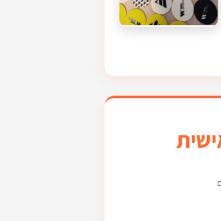
ישית
ם