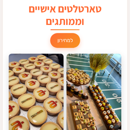
טארטלטים אישיים
וממותגים
למחירון