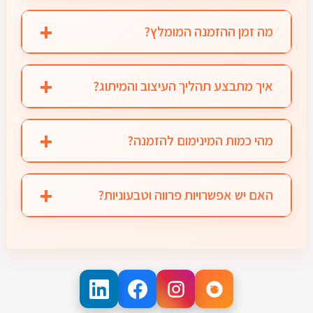
השירות המלא כולל תכנון, עיצוב והקמת שולחן
קינוחים מרהיב באירוע, כולל כל הציוד הדרוש, כלי
מה זמן ההזמנה המומלץ?
הגשה יוקרתיים, מיתוג אישי ואנשי צוות מקצועיים
מומלץ להזמין לפחות שבועיים מראש, במיוחד
שיתפעלו את הבר.
לאירועים גדולים הדורשים תכנון והתאמה אישית.
איך מתבצע תהליך העיצוב והמיתוג?
להזמנות דחופות, צרו קשר ונבדוק מה אפשר
לאחר שיחה ראשונית, תשלחו לנו את הלוגו והקונספט
לעשות.
של האירוע. אנחנו נכין הדמיה דיגיטלית של המיתוג
מהי כמות המינימום להזמנה?
על הקינוחים הנבחרים ונשלח לאישורך לפני תחילת
מינימום ההזמנה הוא 60 יחידות מאותו סוג קינוח.
הייצור.
להרכבת שולחן קינוחים מלא ומגוון, ניתן כמובן לשלב
האם יש אפשרויות פרווה וטבעוניות?
מספר סוגי קינוחים.
בהחלט! יש לנו מגוון רחב של קינוחים חלביים, פרווה
וטבעוניים (למשל, קאפקייקס וקרמבו). נוכל לעצב
לכם שולחן קינוחים שמתאים לכל האורחים.