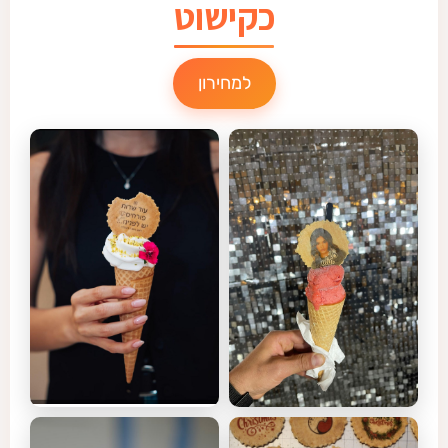
כקישוט
למחירון